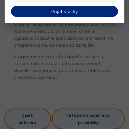
Nízke rušenie
Prijať všetky
Používané aplikácie spolu s robotmi, ako je
lepenie, laserovanie, klinčovanie, zváranie MIG,
valčekové obrubovanie a iné, ktoré si
vyžadujú rozsiahle špecializované znalosti na
programovanie, sú čoraz dôležitejšie.
Programovanie robotov dopĺňa rozsiahly
rozsah dokumentačných a overovacích
služieb - nevyhnutných pre bezproblémovú
prevádzku systému.
Návrh
Virtuálne uvedenie do
softvéru
prevádzky