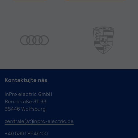
Kontaktujte nás
InPro electric GmbH
Benzstraße 31-33
38446 Wolfsburg
zentrale(at)inpro-electric.de
+49 5361 8545100