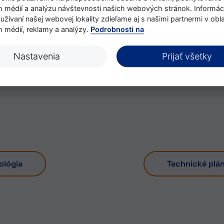
h médií a analýzu návštevnosti našich webových stránok. Informác
žívaní našej webovej lokality zdieľame aj s našimi partnermi v obla
e váš starší
h médií, reklamy a analýzy.
Podrobnosti na
 dokumentáciu
Nastavenia
Prijať všetky
ológia
Technické plá