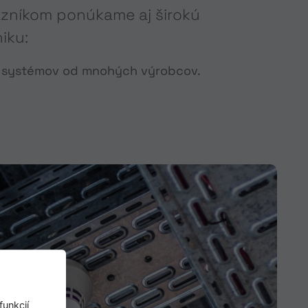
azníkom ponúkame aj širokú
iku:
isu systémov od mnohých výrobcov.
unkcií