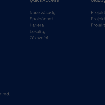
QuickAccess
Služb
Naše zásady
Projek
Spoločnosť
Projek
Kariéra
Projek
Lokality
Zákazníci
rved.