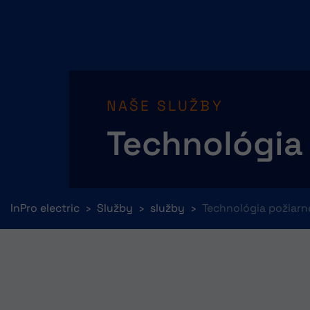
NAŠE SLUŽBY
Technológia
You are here:
InPro electric
Služby
služby
Technológia požiar