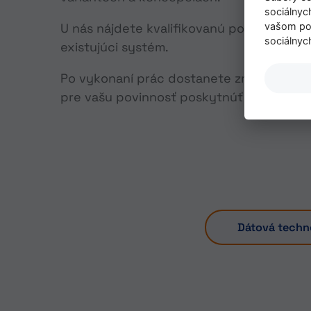
sociálnyc
vašom pou
U nás nájdete kvalifikovanú podporu aj pr
sociálnyc
existujúci systém.
Po vykonaní prác dostanete zmysluplnú
pre vašu povinnosť poskytnúť dôkazy.
Dátová techn