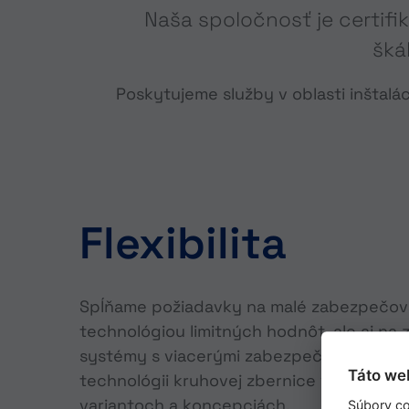
Naša spoločnosť je certif
šká
Poskytujeme služby v oblasti inštal
Flexibilita
Spĺňame požiadavky na malé zabezpečov
technológiou limitných hodnôt, ale aj na
systémy s viacerými zabezpečovacími ús
Táto we
technológii kruhovej zbernice v rôznych
variantoch a koncepciách.
Súbory co