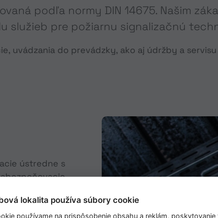
ikovaná podľa normy DIN 14675. Našim zák
lu služieb pre požiarnu signalizačnú techn
ácie, uvádzania do prevádzky, ako aj údržby a serv
acie ústredne s
 zabezpečovacie
tredňami v
bová lokalita používa súbory cookie
 systémoch,
okie používame na prispôsobenie obsahu a reklám, poskytovanie f