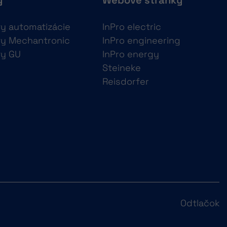
y
Webové stránky
ty automatizácie
InPro electric
ty Mechantronic
InPro engineering
ty GU
InPro energy
Steineke
Reisdorfer
Odtlačok