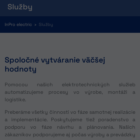
Služby
You are here:
InPro electric
Služby
Spoločné vytváranie väčšej
hodnoty
Pomocou našich elektrotechnických služieb
automatizujeme procesy vo výrobe, montáži a
logistike.
Preberáme všetky činnosti vo fáze samotnej realizácie
a implementácie. Poskytujeme tiež poradenstvo a
podporu vo fáze návrhu a plánovania. Našich
zákazníkov podporujeme aj počas výroby a prevádzky