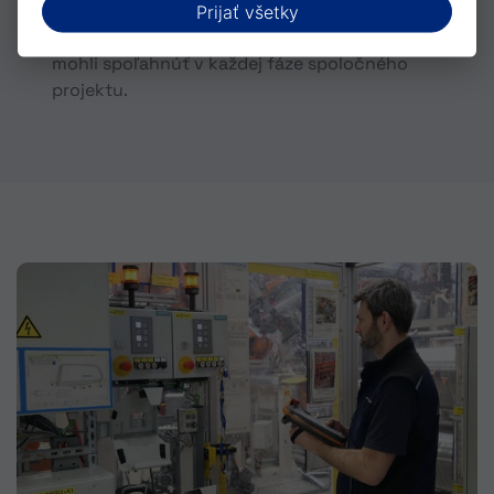
riešenia problémov a zrozumiteľne
Prijať všetky
komunikujeme, aby sa na nás naši zákazníci
mohli spoľahnúť v každej fáze spoločného
projektu.