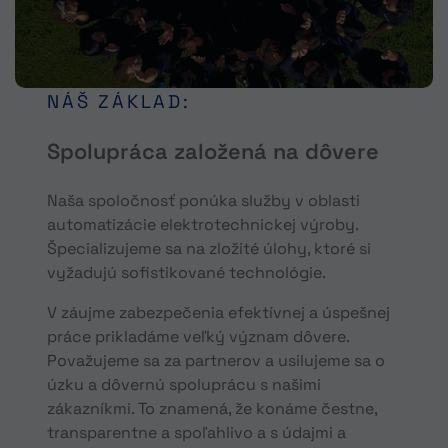
NÁŠ ZÁKLAD:
Spolupráca založená na dôvere
Naša spoločnosť ponúka služby v oblasti
automatizácie elektrotechnickej výroby.
Špecializujeme sa na zložité úlohy, ktoré si
vyžadujú sofistikované technológie.
V záujme zabezpečenia efektívnej a úspešnej
práce prikladáme veľký význam dôvere.
Považujeme sa za partnerov a usilujeme sa o
úzku a dôvernú spoluprácu s našimi
zákazníkmi. To znamená, že konáme čestne,
transparentne a spoľahlivo a s údajmi a