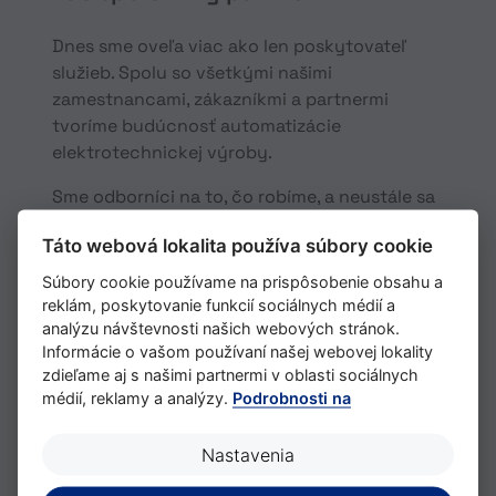
Dnes sme oveľa viac ako len poskytovateľ
služieb. Spolu so všetkými našimi
zamestnancami, zákazníkmi a partnermi
tvoríme budúcnosť automatizácie
elektrotechnickej výroby.
Sme odborníci na to, čo robíme, a neustále sa
snažíme zlepšovať. Podporujeme osvedčené
Táto webová lokalita používa súbory cookie
metódy, ale vždy sme ochotní prekonávať
nové prekážky, aby sme dosiahli spoločný
Súbory cookie používame na prispôsobenie obsahu a
pokrok.
reklám, poskytovanie funkcií sociálnych médií a
analýzu návštevnosti našich webových stránok.
Naše rozsiahle odborné znalosti sa odrážajú
Informácie o vašom používaní našej webovej lokality
nielen v našich spoľahlivých procesoch,
zdieľame aj s našimi partnermi v oblasti sociálnych
médií, reklamy a analýzy.
Podrobnosti na
bezpečných pracovných postupoch a
absolútnom dodržiavaní termínov, ale aj v tom,
že všetky fázy projektu sú pre vás
Nastavenia
transparentné. Ponúkame rýchle a efektívne