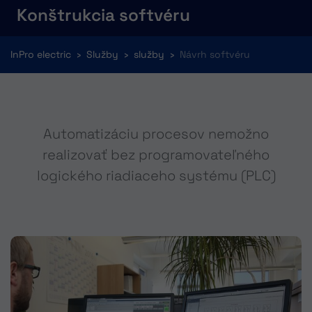
Konštrukcia softvéru
You are here:
InPro electric
Služby
služby
Návrh softvéru
Automatizáciu procesov nemožno
realizovať bez programovateľného
logického riadiaceho systému (PLC)