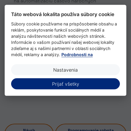
na automatizáciu časovo náročných
rutinných prác
Táto webová lokalita používa súbory cookie
Dobrá komunikácia a úzka spolupráca s
Súbory cookie používame na prispôsobenie obsahu a
našimi zákazníkmi je pre nás obzvlášť dôležitá,
reklám, poskytovanie funkcií sociálnych médií a
aby sme sa vyhli nejasnostiam pri návrhu
analýzu návštevnosti našich webových stránok.
Informácie o vašom používaní našej webovej lokality
Súčasťou kompetencií PLC sa čoraz viac
zdieľame aj s našimi partnermi v oblasti sociálnych
stávajú aj úlohy súvisiace s bezpečnosťou
médií, reklamy a analýzy.
Podrobnosti na
riadenia. Naši skúsení softvéroví dizajnéri
vyvíjajú potrebné programové štruktúry v
Nastavenia
úzkej spolupráci s výrobcom strojov.
Prijať všetky
Programovanie je založené na zákazníckych
štandardoch, ako sú VASS a Integra.
Návrh
Programovanie robota