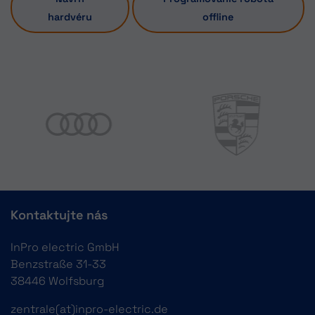
hardvéru
offline
Kontaktujte nás
InPro electric GmbH
Benzstraße 31-33
38446 Wolfsburg
zentrale(at)inpro-electric.de