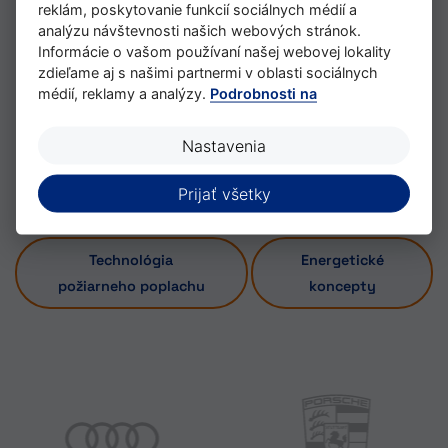
reklám, poskytovanie funkcií sociálnych médií a
cenovými kalkuláciami.
analýzu návštevnosti našich webových stránok.
Informácie o vašom používaní našej webovej lokality
Radi vás podporíme aj pri plánovaní projektu
zdieľame aj s našimi partnermi v oblasti sociálnych
vášho výrobného systému karosérie v bielej
médií, reklamy a analýzy.
Podrobnosti na
farbe vďaka našim špecifickým odborným
znalostiam v oblasti riadiacej techniky.
Nastavenia
Prijať všetky
Technológia
Energetické
požiarneho poplachu
koncepty