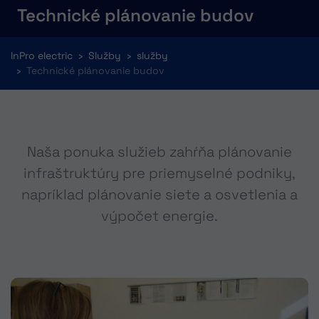
Technické plánovanie budov
You are here:
InPro electric
Služby
služby
Technické plánovanie budov
Naša ponuka služieb zahŕňa plánovanie
infraštruktúry pre priemyselné podniky,
napríklad plánovanie siete a osvetlenia a
výpočet energie.