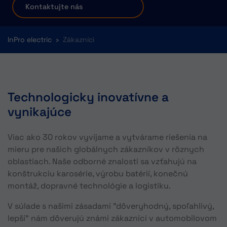
Kontaktujte nás
You are here:
InPro electric
Zákazníci
Technologicky inovatívne a
vynikajúce
Viac ako 30 rokov vyvíjame a vytvárame riešenia na
mieru pre našich globálnych zákazníkov v rôznych
oblastiach. Naše odborné znalosti sa vzťahujú na
konštrukciu karosérie, výrobu batérií, konečnú
montáž, dopravné technológie a logistiku.
V súlade s našimi zásadami "dôveryhodný, spoľahlivý,
lepší" nám dôverujú známi zákazníci v automobilovom