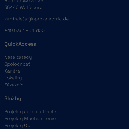
Benzstraße 31-33
38446 Wolfsburg
zentrale(at)inpro-electric.de
+49 5361 8545100
QuickAccess
Naše zásady
Spoločnosť
Kariéra
Lokality
Zákazníci
Služby
Projekty automatizácie
Projekty Mechantronic
Projekty GU