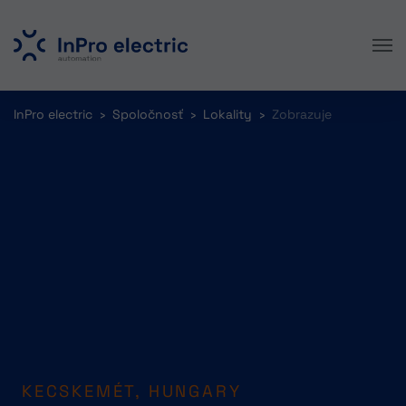
Skip to main content
You are here:
InPro electric
Spoločnosť
Lokality
Zobrazuje
KECSKEMÉT, HUNGARY